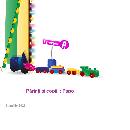
Muzica
Copii și
Magazin
Părinți
Contact
Muzică
Părinți și copii :: Papo
6 aprilie 2016