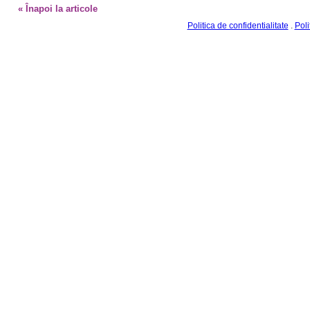
Politica de confidentialitate
.
Poli
©2010-2026. Toate drepturile sunt rezervate JURANIMUS.