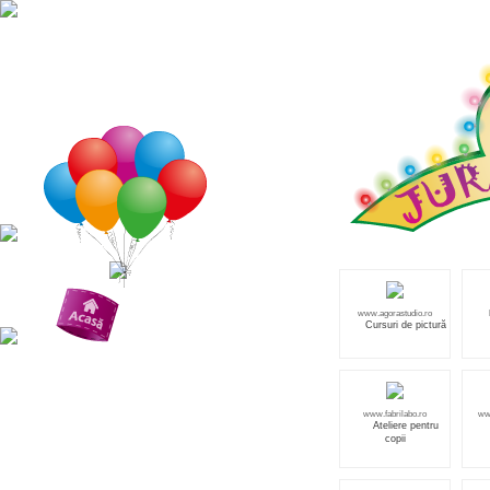
www.agorastudio.ro
Cursuri de pictură
www.fabrilabo.ro
ww
Ateliere pentru
Jucării
copii