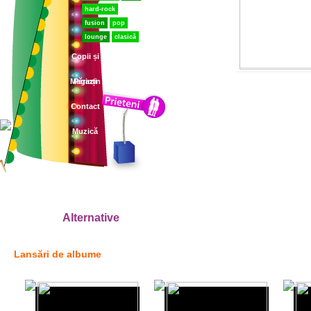
hard-rock
fusion
pop
lounge
clasică
Copii și
Magazin
Părinți
Contact
Muzică
Alternative
Lansări de albume