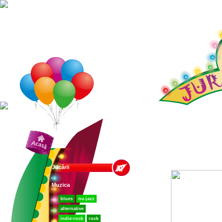
Jucării
Muzica
blues
nu-jazz
alternative
indie-rock
rock