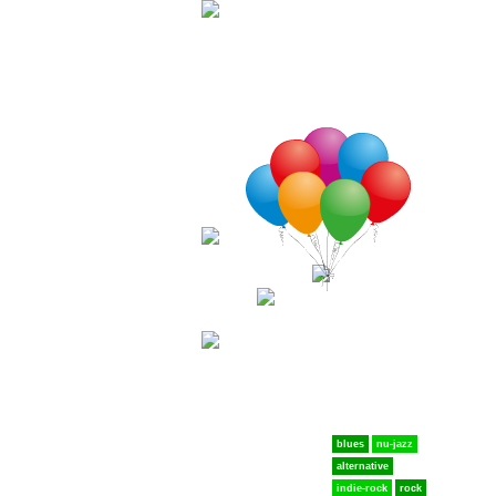
Jucării
Muzica
blues
nu-jazz
alternative
indie-rock
rock