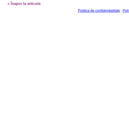
Politica de confidentialitate
.
Poli
©2010-2026. Toate drepturile sunt rezervate JURANIMUS.