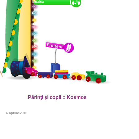
Muzica
Copii și
Magazin
Părinți
Contact
Muzică
Părinți și copii :: Kosmos
6 aprilie 2016