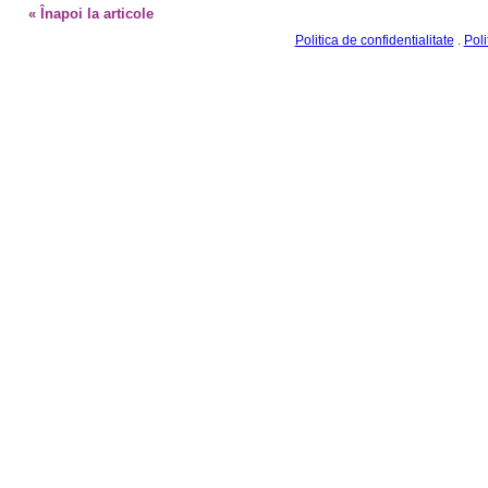
Politica de confidentialitate
.
Poli
©2010-2026. Toate drepturile sunt rezervate JURANIMUS.