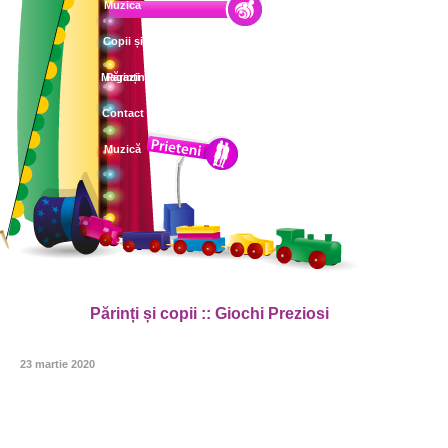
Muzica
Copii și
Magazin
Părinți
Contact
Muzică
Părinți și copii :: Giochi Preziosi
23 martie 2020