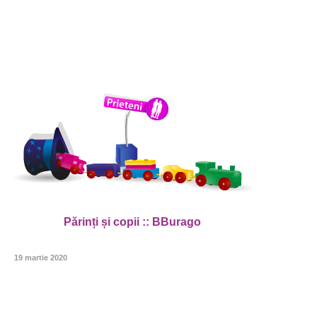
Muzica
Copii și
Magazin
Părinți
Contact
Muzică
Părinți și copii :: BBurago
19 martie 2020