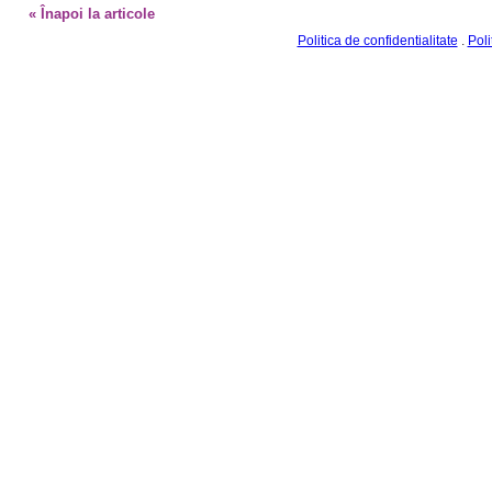
Politica de confidentialitate
.
Poli
©2010-2026. Toate drepturile sunt rezervate JURANIMUS.